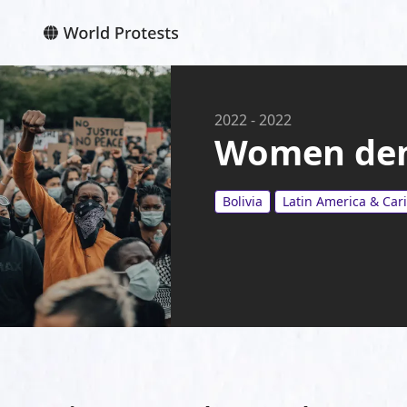
2022
-
2022
Women deno
Bolivia
Latin America & Car