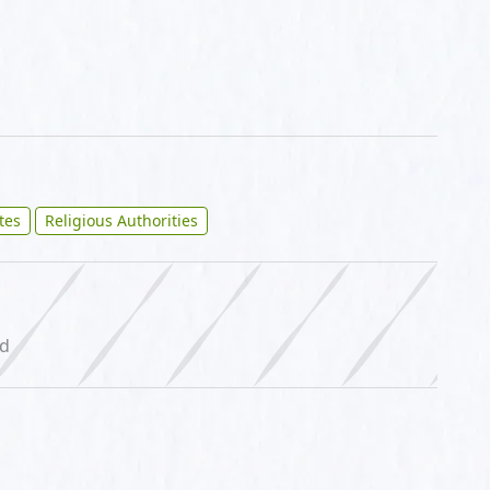
ites
Religious Authorities
ed