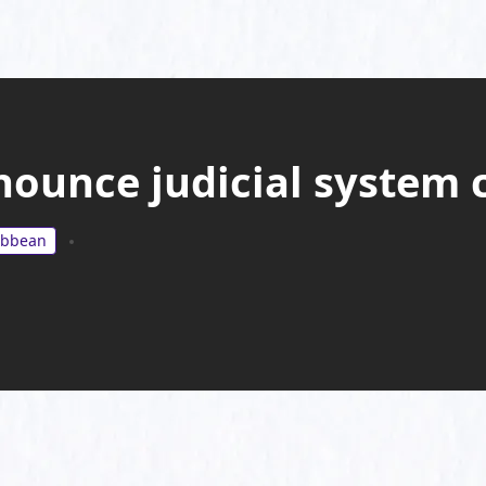
unce judicial system 
ibbean