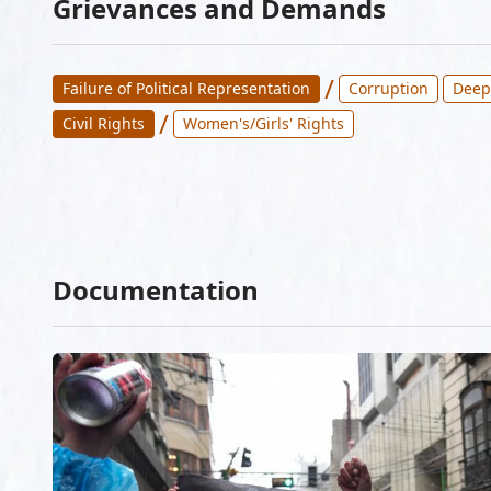
Grievances and Demands
/
Failure of Political Representation
Corruption
Deep
/
Civil Rights
Women's/Girls' Rights
Documentation