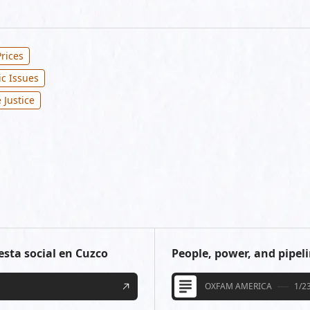
rices
ic Issues
 Justice
esta social en Cuzco
People, power, and pipel
OXFAM AMERICA
1/2