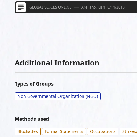
GLOBAL VOICES ONLINE
Arellano, Juan
8/14/2010
Additional Information
Types of Groups
Non Governmental Organization (NGO)
Methods used
Blockades
Formal Statements
Occupations
Strike