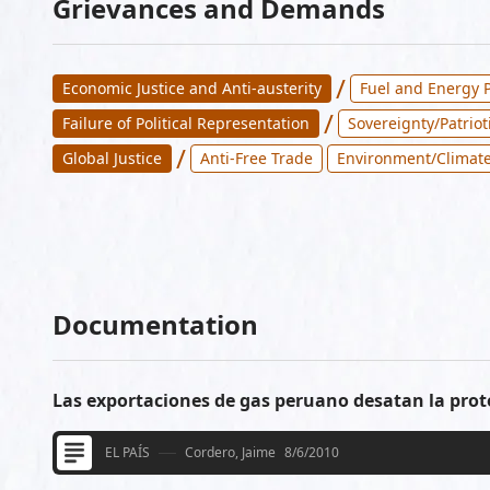
Grievances and Demands
/
Economic Justice and Anti-austerity
Fuel and Energy P
/
Failure of Political Representation
Sovereignty/Patriot
/
Global Justice
Anti-Free Trade
Environment/Climate
Documentation
Las exportaciones de gas peruano desatan la prot
EL PAÍS
Cordero, Jaime
8/6/2010