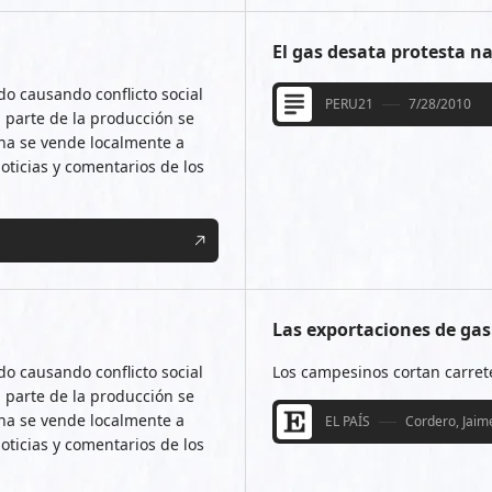
El gas desata protesta na
do causando conflicto social
PERU21
7/28/2010
 parte de la producción se
cha se vende localmente a
oticias y comentarios de los
Las exportaciones de gas
do causando conflicto social
Los campesinos cortan carret
 parte de la producción se
cha se vende localmente a
EL PAÍS
Cordero, Jaim
oticias y comentarios de los