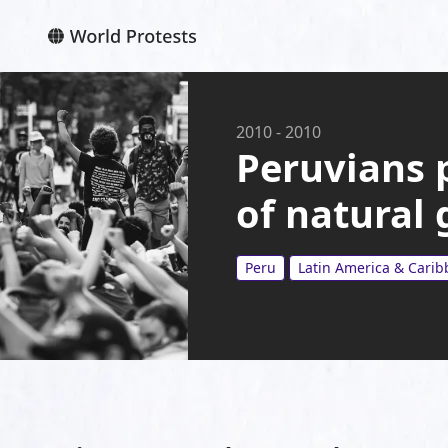
2010
-
2010
Peruvians p
of natural 
Peru
Latin America & Cari