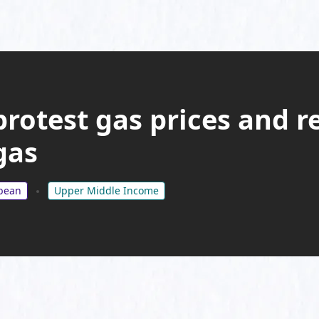
rotest gas prices and r
gas
bbean
Upper Middle Income