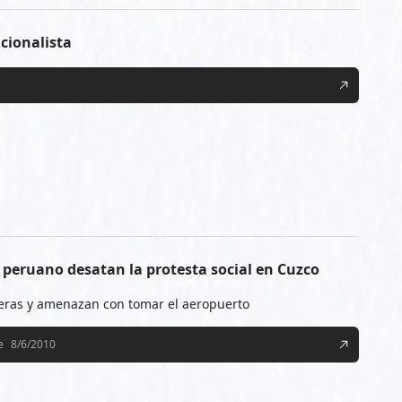
cionalista
 peruano desatan la protesta social en Cuzco
eras y amenazan con tomar el aeropuerto
e
8/6/2010