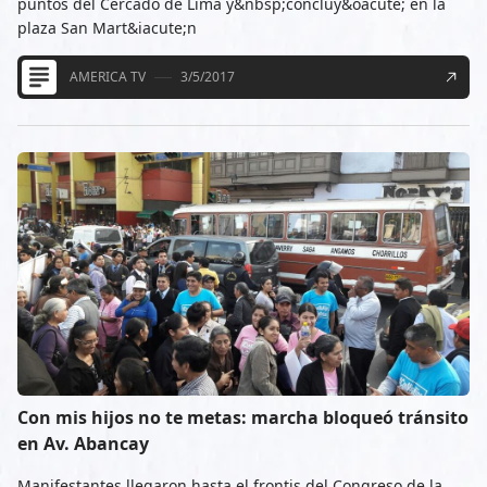
puntos del Cercado de Lima y&nbsp;concluy&oacute; en la
plaza San Mart&iacute;n
AMERICA TV
3/5/2017
Con mis hijos no te metas: marcha bloqueó tránsito
en Av. Abancay
Manifestantes llegaron hasta el frontis del Congreso de la