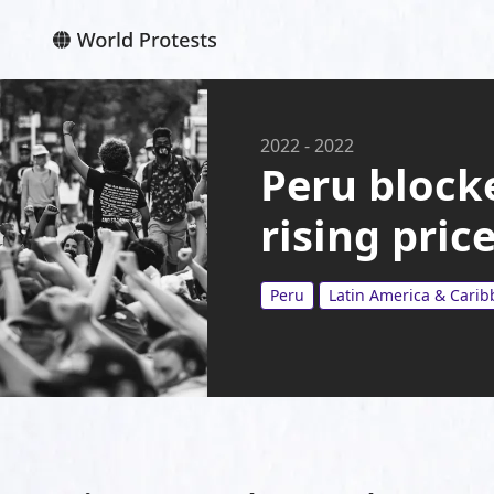
2022
-
2022
Peru blocke
rising pric
Peru
Latin America & Cari