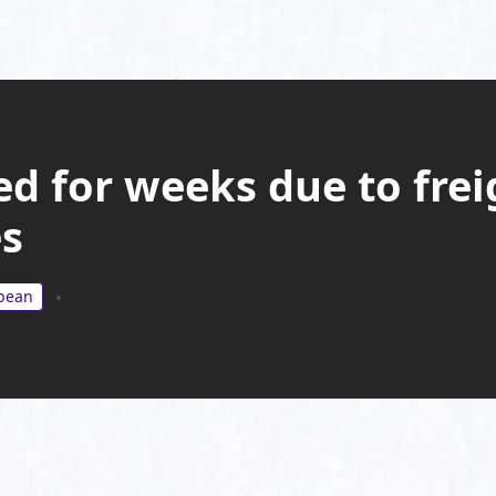
d for weeks due to frei
es
bbean