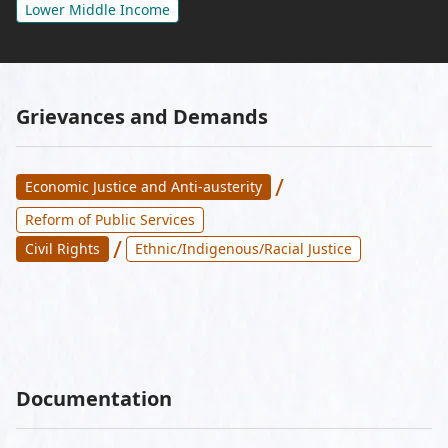
Lower Middle Income
Grievances and Demands
/
Economic Justice and Anti-austerity
Reform of Public Services
/
Civil Rights
Ethnic/Indigenous/Racial Justice
Documentation