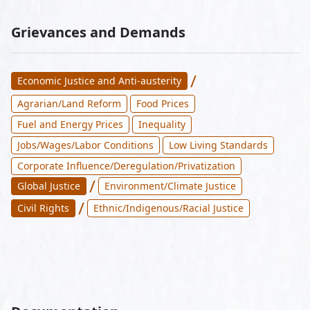
Grievances and Demands
/
Economic Justice and Anti-austerity
Agrarian/Land Reform
Food Prices
Fuel and Energy Prices
Inequality
Jobs/Wages/Labor Conditions
Low Living Standards
Corporate Influence/Deregulation/Privatization
/
Global Justice
Environment/Climate Justice
/
Civil Rights
Ethnic/Indigenous/Racial Justice