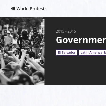
2015
-
2015
Government
El Salvador
Latin America 