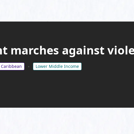
 marches against viol
& Caribbean
Lower Middle Income