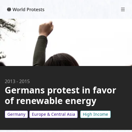
2013
-
2015
Germans protest in favor
of renewable energy
Germany
Europe & Central Asia
High Income