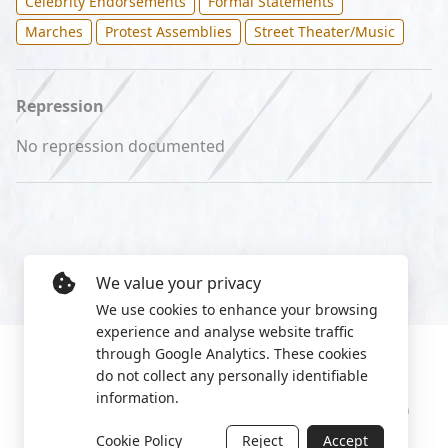
Celebrity Endorsements
Formal Statements
Marches
Protest Assemblies
Street Theater/Music
Repression
No repression documented
We value your privacy
We use cookies to enhance your browsing
experience and analyse website traffic
through Google Analytics. These cookies
do not collect any personally identifiable
information.
Manage cookies
Privacy Policy
2022 World Protest Platform
Cookie Policy
Reject
Accept