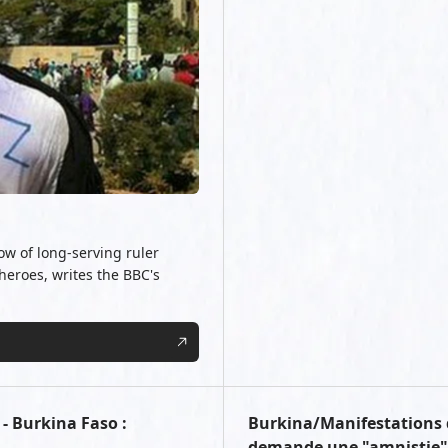
ow of long-serving ruler
heroes, writes the BBC's
- Burkina Faso :
Burkina/Manifestations 
demande une "amnistie" p