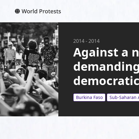
2014
-
2014
Against a 
demanding 
democratic
Burkina Faso
Sub-Saharan A