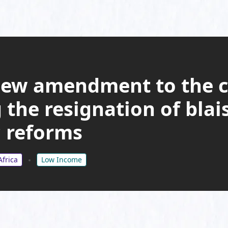
new amendment to the c
the resignation of bla
 reforms
frica
Low Income