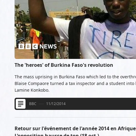
The 'heroes' of Burkina Faso's revolution
The mass uprising in Burkina Faso which led to the overthr
Blaise Compaore turned a tax inspector and a student into 
Lamine Konkobo.
BBC
11/12/2014
Retour sur l'événement de l'année 2014 en Afrique 
L’opposition hausse de ton (18 oct.)