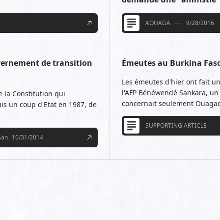
AOUAGA
9/28/2016
vernement de transition
Émeutes au Burkina Faso
Les émeutes d'hier ont fait un
l'AFP Bénéwendé Sankara, un té
 la Constitution qui
concernait seulement Ouagad
is un coup d'Etat en 1987, de
SUPPORTING ARTICLE
San
10/31/2014