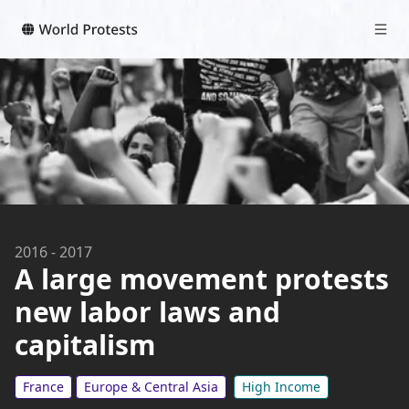
2016
-
2017
A large movement protests
new labor laws and
capitalism
France
Europe & Central Asia
High Income